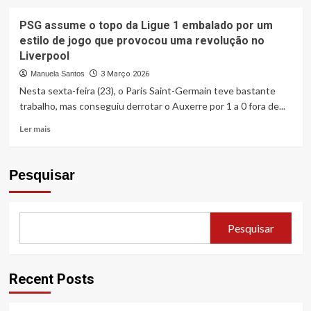
sobre
Grêmio
PSG assume o topo da Ligue 1 embalado por um
avança
estilo de jogo que provocou uma revolução no
por
Liverpool
Rodrigo
Garro
Manuela Santos
3 Março 2026
em
Nesta sexta-feira (23), o Paris Saint-Germain teve bastante
semana
trabalho, mas conseguiu derrotar o Auxerre por 1 a 0 fora de...
de
reencontros
Leia
Ler mais
para
mais
Renato
sobre
Gaúcho
PSG
Pesquisar
assume
o
topo
da
Pesquisar
Ligue
1
embalado
por
Recent Posts
um
estilo