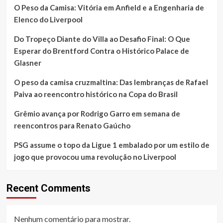
de
O Peso da Camisa: Vitória em Anfield e a Engenharia de
jogo
Elenco do Liverpool
que
provocou
Do Tropeço Diante do Villa ao Desafio Final: O Que
uma
revolução
Esperar do Brentford Contra o Histórico Palace de
no
Glasner
Liverpool
O peso da camisa cruzmaltina: Das lembranças de Rafael
Paiva ao reencontro histórico na Copa do Brasil
Grêmio avança por Rodrigo Garro em semana de
reencontros para Renato Gaúcho
PSG assume o topo da Ligue 1 embalado por um estilo de
jogo que provocou uma revolução no Liverpool
Recent Comments
Nenhum comentário para mostrar.