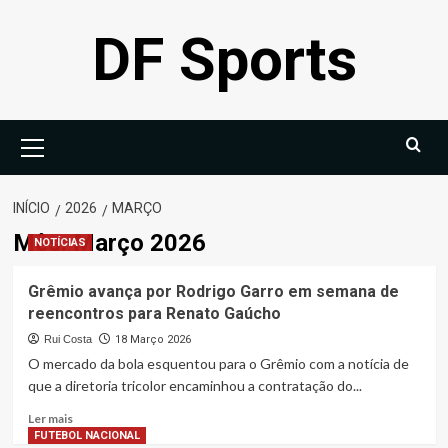
Avançar
DF Sports
para
o
conteúdo
Menu
principal
INÍCIO
2026
MARÇO
Mês:
Março 2026
NOTÍCIAS
Grêmio avança por Rodrigo Garro em semana de
reencontros para Renato Gaúcho
Rui Costa
18 Março 2026
O mercado da bola esquentou para o Grêmio com a notícia de
que a diretoria tricolor encaminhou a contratação do...
Leia
Ler mais
mais
FUTEBOL NACIONAL