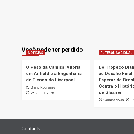
Você pode ter perdido
NOTÍCIAS
FUTEBOL NACIONAL
O Peso da Camisa: Vitória
Do Tropeço Diant
em Anfield e a Engenharia
ao Desafio Final
de Elenco do Liverpool
Esperar do Bren
Contra o Históri
Bruno Rodrigues
de Glasner
23 Junho 2026
Geralda Alves
1
Contacts