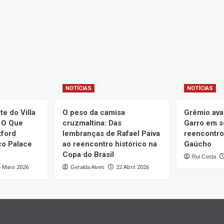
NOTÍCIAS
NOTÍCIAS
e do Villa
O peso da camisa
Grêmio ava
: O Que
cruzmaltina: Das
Garro em 
tford
lembranças de Rafael Paiva
reencontro
co Palace
ao reencontro histórico na
Gaúcho
Copa do Brasil
Rui Costa
4 Maio 2026
Geralda Alves
22 Abril 2026